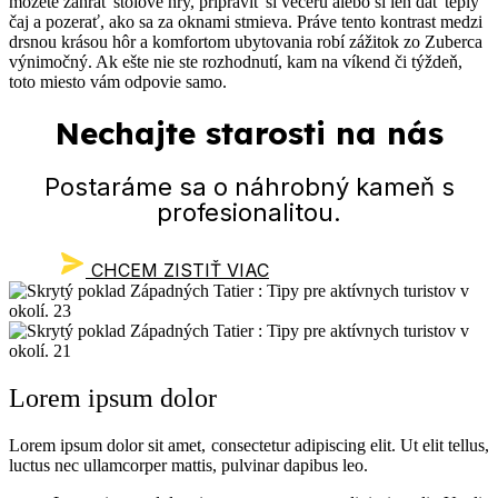
môžete zahrať stolové hry, pripraviť si večeru alebo si len dať teplý
čaj a pozerať, ako sa za oknami stmieva. Práve tento kontrast medzi
drsnou krásou hôr a komfortom ubytovania robí zážitok zo Zuberca
výnimočný. Ak ešte nie ste rozhodnutí, kam na víkend či týždeň,
toto miesto vám odpovie samo.
Nechajte starosti na nás
Postaráme sa o náhrobný kameň s
profesionalitou.
CHCEM ZISTIŤ VIAC
Lorem ipsum dolor
Lorem ipsum dolor sit amet, consectetur adipiscing elit. Ut elit tellus,
luctus nec ullamcorper mattis, pulvinar dapibus leo.