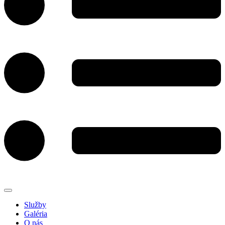
Služby
Galéria
O nás