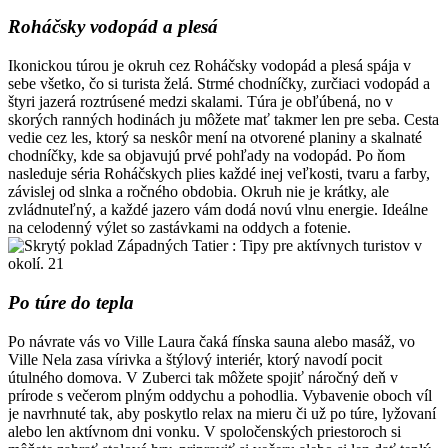
Roháčsky vodopád a plesá
Ikonickou túrou je okruh cez Roháčsky vodopád a plesá spája v
sebe všetko, čo si turista želá. Strmé chodníčky, zurčiaci vodopád a
štyri jazerá roztrúsené medzi skalami. Túra je obľúbená, no v
skorých ranných hodinách ju môžete mať takmer len pre seba. Cesta
vedie cez les, ktorý sa neskôr mení na otvorené planiny a skalnaté
chodníčky, kde sa objavujú prvé pohľady na vodopád. Po ňom
nasleduje séria Roháčskych plies každé inej veľkosti, tvaru a farby,
závislej od slnka a ročného obdobia. Okruh nie je krátky, ale
zvládnuteľný, a každé jazero vám dodá novú vlnu energie. Ideálne
na celodenný výlet so zastávkami na oddych a fotenie.
Po túre do tepla
Po návrate vás vo Ville Laura čaká fínska sauna alebo masáž, vo
Ville Nela zasa vírivka a štýlový interiér, ktorý navodí pocit
útulného domova. V Zuberci tak môžete spojiť náročný deň v
prírode s večerom plným oddychu a pohodlia. Vybavenie oboch víl
je navrhnuté tak, aby poskytlo relax na mieru či už po túre, lyžovaní
alebo len aktívnom dni vonku. V spoločenských priestoroch si