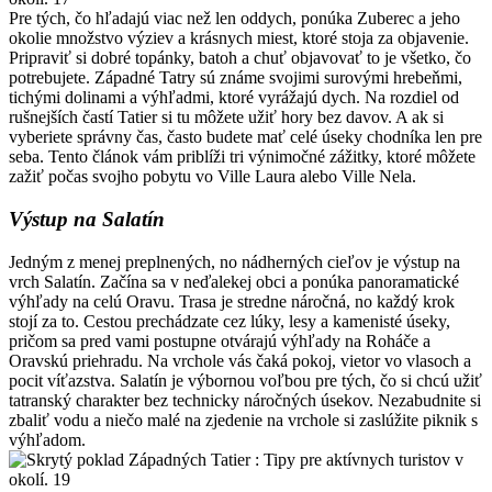
Pre tých, čo hľadajú viac než len oddych, ponúka Zuberec a jeho
okolie množstvo výziev a krásnych miest, ktoré stoja za objavenie.
Pripraviť si dobré topánky, batoh a chuť objavovať to je všetko, čo
potrebujete. Západné Tatry sú známe svojimi surovými hrebeňmi,
tichými dolinami a výhľadmi, ktoré vyrážajú dych. Na rozdiel od
rušnejších častí Tatier si tu môžete užiť hory bez davov. A ak si
vyberiete správny čas, často budete mať celé úseky chodníka len pre
seba. Tento článok vám priblíži tri výnimočné zážitky, ktoré môžete
zažiť počas svojho pobytu vo Ville Laura alebo Ville Nela.
Výstup na Salatín
Jedným z menej preplnených, no nádherných cieľov je výstup na
vrch Salatín. Začína sa v neďalekej obci a ponúka panoramatické
výhľady na celú Oravu. Trasa je stredne náročná, no každý krok
stojí za to. Cestou prechádzate cez lúky, lesy a kamenisté úseky,
pričom sa pred vami postupne otvárajú výhľady na Roháče a
Oravskú priehradu. Na vrchole vás čaká pokoj, vietor vo vlasoch a
pocit víťazstva. Salatín je výbornou voľbou pre tých, čo si chcú užiť
tatranský charakter bez technicky náročných úsekov. Nezabudnite si
zbaliť vodu a niečo malé na zjedenie na vrchole si zaslúžite piknik s
výhľadom.